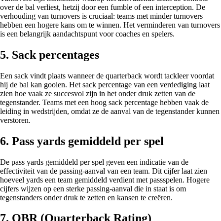
over de bal verliest, hetzij door een fumble of een interception. De
verhouding van turnovers is cruciaal: teams met minder turnovers
hebben een hogere kans om te winnen. Het verminderen van turnovers
is een belangrijk aandachtspunt voor coaches en spelers.
5. Sack percentages
Een sack vindt plaats wanneer de quarterback wordt tackleer voordat
hij de bal kan gooien. Het sack percentage van een verdediging laat
zien hoe vaak ze succesvol zijn in het onder druk zetten van de
tegenstander. Teams met een hoog sack percentage hebben vaak de
leiding in wedstrijden, omdat ze de aanval van de tegenstander kunnen
verstoren.
6. Pass yards gemiddeld per spel
De pass yards gemiddeld per spel geven een indicatie van de
effectiviteit van de passing-aanval van een team. Dit cijfer laat zien
hoeveel yards een team gemiddeld verdient met passspelen. Hogere
cijfers wijzen op een sterke passing-aanval die in staat is om
tegenstanders onder druk te zetten en kansen te creëren.
7. QBR (Quarterback Rating)