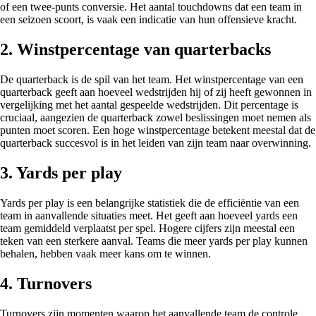
of een twee-punts conversie. Het aantal touchdowns dat een team in
een seizoen scoort, is vaak een indicatie van hun offensieve kracht.
2. Winstpercentage van quarterbacks
De quarterback is de spil van het team. Het winstpercentage van een
quarterback geeft aan hoeveel wedstrijden hij of zij heeft gewonnen in
vergelijking met het aantal gespeelde wedstrijden. Dit percentage is
cruciaal, aangezien de quarterback zowel beslissingen moet nemen als
punten moet scoren. Een hoge winstpercentage betekent meestal dat de
quarterback succesvol is in het leiden van zijn team naar overwinning.
3. Yards per play
Yards per play is een belangrijke statistiek die de efficiëntie van een
team in aanvallende situaties meet. Het geeft aan hoeveel yards een
team gemiddeld verplaatst per spel. Hogere cijfers zijn meestal een
teken van een sterkere aanval. Teams die meer yards per play kunnen
behalen, hebben vaak meer kans om te winnen.
4. Turnovers
Turnovers zijn momenten waarop het aanvallende team de controle