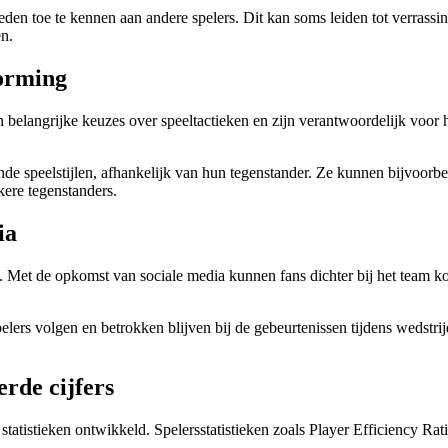
n toe te kennen aan andere spelers. Dit kan soms leiden tot verrassin
en.
vorming
elangrijke keuzes over speeltactieken en zijn verantwoordelijk voor h
e speelstijlen, afhankelijk van hun tegenstander. Ze kunnen bijvoorbe
ere tegenstanders.
ia
A. Met de opkomst van sociale media kunnen fans dichter bij het team k
lers volgen en betrokken blijven bij de gebeurtenissen tijdens wedstrijd
erde cijfers
e statistieken ontwikkeld. Spelersstatistieken zoals Player Efficiency