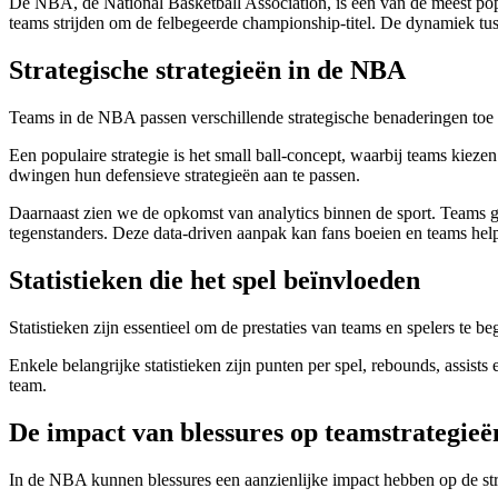
De NBA, de National Basketball Association, is een van de meest popu
teams strijden om de felbegeerde championship-titel. De dynamiek tuss
Strategische strategieën in de NBA
Teams in de NBA passen verschillende strategische benaderingen toe 
Een populaire strategie is het small ball-concept, waarbij teams kieze
dwingen hun defensieve strategieën aan te passen.
Daarnaast zien we de opkomst van analytics binnen de sport. Teams g
tegenstanders. Deze data-driven aanpak kan fans boeien en teams help
Statistieken die het spel beïnvloeden
Statistieken zijn essentieel om de prestaties van teams en spelers te be
Enkele belangrijke statistieken zijn punten per spel, rebounds, assists
team.
De impact van blessures op teamstrategieë
In de NBA kunnen blessures een aanzienlijke impact hebben op de stra