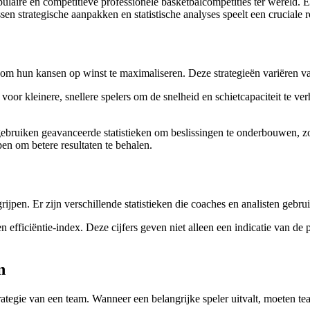
laire en competitieve professionele basketbalcompetities ter wereld. 
en strategische aanpakken en statistische analyses speelt een cruciale r
om hun kansen op winst te maximaliseren. Deze strategieën variëren va
n voor kleinere, snellere spelers om de snelheid en schietcapaciteit te
ebruiken geavanceerde statistieken om beslissingen te onderbouwen, zo
en om betere resultaten te behalen.
grijpen. Er zijn verschillende statistieken die coaches en analisten gebrui
 en efficiëntie-index. Deze cijfers geven niet alleen een indicatie van d
n
tegie van een team. Wanneer een belangrijke speler uitvalt, moeten tea