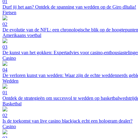
01
Durf jij het aan? Ontdek de spanning van wedden op de Giro dItalia!
Fietsen
02
De evolutie van de NFL: een chronologische blik op de hoogtepunte
Amerikaans voetbal
03
De kunst van het gokken: Expertadvies voor casino-enthousiastelinge
Casino
04
De verloren kunst van wedden: Waar zijn de echte weddennerds geb
Wedden
01
Ontdek de strategieën om succesvol te wedden op basketbalwedstrijd
Basketbal
02
Is de toekomst van live casino blackjack echt een hologram dealer?
Casino