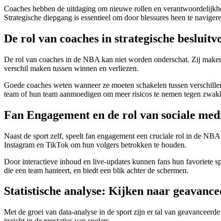
Coaches hebben de uitdaging om nieuwe rollen en verantwoordelijkhede
Strategische diepgang is essentieel om door blessures heen te naviger
De rol van coaches in strategische besluit
De rol van coaches in de NBA kan niet worden onderschat. Zij maken b
verschil maken tussen winnen en verliezen.
Goede coaches weten wanneer ze moeten schakelen tussen verschillend
team of hun team aanmoedigen om meer risicos te nemen tegen zwakk
Fan Engagement en de rol van sociale med
Naast de sport zelf, speelt fan engagement een cruciale rol in de NB
Instagram en TikTok om hun volgers betrokken te houden.
Door interactieve inhoud en live-updates kunnen fans hun favoriete spe
die een team hanteert, en biedt een blik achter de schermen.
Statistische analyse: Kijken naar geavance
Met de groei van data-analyse in de sport zijn er tal van geavanceerd
inzicht in de prestaties van spelers.