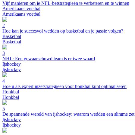
Vijf manieren om je NFL-betstrategieën te verbeteren en te winnen
Amerikaans voetbal
Amerikaans voetbal
2
Hoe kan je succesvol wedden op basketbal en je passie volgen?
Basketbal
Basketbal
3
NHL: Een gewaarschuwd team is er twee waard
Ijshockey
Ijshockey
4
Hoe u als expert inzetstrategieën voor honkbal kunt optimaliseren
Honkbal
Honkbal
5
De spannende wereld van ijshockey: waarom wedden een slimme zet 
Ijshockey
Ijshockey