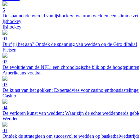
5
De spannende wereld van ijshockey: waarom wedden een slimme zet 
Ijshockey
Ijshockey
01
Durf jij het aan? Ontdek de spanning van wedden op de Giro dItalia!
Fietsen
02
De evolutie van de NFL: een chronologische blik op de hoogtepunte
Amerikaans voetbal
03
De kunst van het gokken: Expertadvies voor casino-enthousiastelinge
Casino
04
De verloren kunst van wedden: Waar zijn de echte weddennerds geb
Wedden
01
Ontdek de strategieën om succesvol te wedden op basketbalwedstrijd