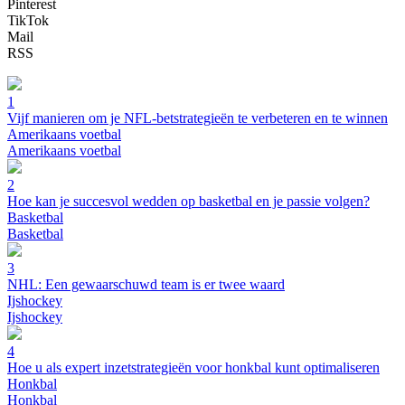
Pinterest
TikTok
Mail
RSS
1
Vijf manieren om je NFL-betstrategieën te verbeteren en te winnen
Amerikaans voetbal
Amerikaans voetbal
2
Hoe kan je succesvol wedden op basketbal en je passie volgen?
Basketbal
Basketbal
3
NHL: Een gewaarschuwd team is er twee waard
Ijshockey
Ijshockey
4
Hoe u als expert inzetstrategieën voor honkbal kunt optimaliseren
Honkbal
Honkbal