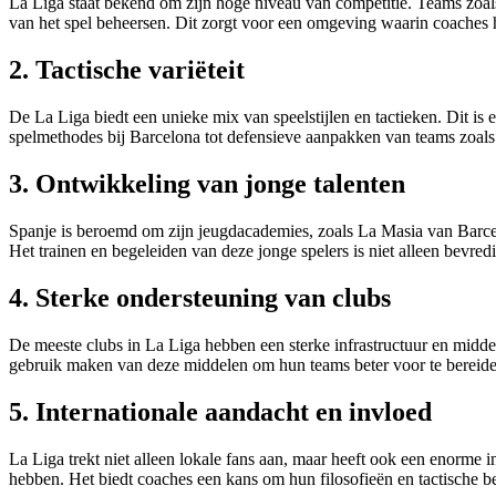
La Liga staat bekend om zijn hoge niveau van competitie. Teams zoal
van het spel beheersen. Dit zorgt voor een omgeving waarin coaches 
2. Tactische variëteit
De La Liga biedt een unieke mix van speelstijlen en tactieken. Dit is 
spelmethodes bij Barcelona tot defensieve aanpakken van teams zoals 
3. Ontwikkeling van jonge talenten
Spanje is beroemd om zijn jeugdacademies, zoals La Masia van Barce
Het trainen en begeleiden van deze jonge spelers is niet alleen bevre
4. Sterke ondersteuning van clubs
De meeste clubs in La Liga hebben een sterke infrastructuur en midd
gebruik maken van deze middelen om hun teams beter voor te bereiden 
5. Internationale aandacht en invloed
La Liga trekt niet alleen lokale fans aan, maar heeft ook een enorme 
hebben. Het biedt coaches een kans om hun filosofieën en tactische b