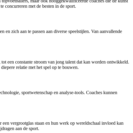
n topvoetballers, maar ook hooggekwalificeerde coaches die de kunst
e concurreren met de besten in de sport.
en en zich aan te passen aan diverse speelstijlen. Van aanvallende
ot een constante stroom van jong talent dat kan worden ontwikkeld.
diepere relatie met het spel op te bouwen.
technologie, sportwetenschap en analyse-tools. Coaches kunnen
der een vergrootglas staan en hun werk op wereldschaal invloed kan
jdragen aan de sport.