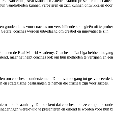
s FC Barcelona, Real Madrid en Atlético Madrid presenteren niet allee
hun vaardigheden kunnen verbeteren en zich kunnen ontwikkelen door t
een gouden kans voor coaches om verschillende strategieën uit te prober
Getafe, coaches worden uitgedaagd om creatief en innovatief te zijn.
lona en de Real Madrid Academy. Coaches in La Liga hebben toegang t
digend, maar het helpt coaches ook om hun methoden te verfijnen en een 
elen om coaches te ondersteunen. Dit omvat toegang tot geavanceerde 
en strategische beslissingen te nemen die cruciaal zijn voor succes.
internationale aanhang. Dit betekent dat coaches in deze competitie on
enaderingen wereldwijd te presenteren en erkend te worden voor hun bi