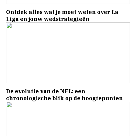
Ontdek alles wat je moet weten over La
Liga en jouw wedstrategieën
De evolutie van de NFL: een
chronologische blik op de hoogtepunten