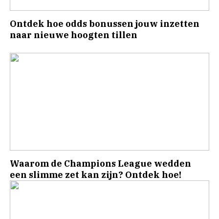
Ontdek hoe odds bonussen jouw inzetten
naar nieuwe hoogten tillen
Waarom de Champions League wedden
een slimme zet kan zijn? Ontdek hoe!