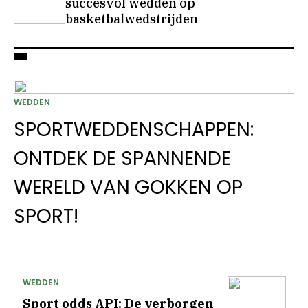
succesvol wedden op
basketbalwedstrijden
WEDDEN
SPORTWEDDENSCHAPPEN:
ONTDEK DE SPANNENDE
WERELD VAN GOKKEN OP
SPORT!
WEDDEN
Sport odds API: De verborgen