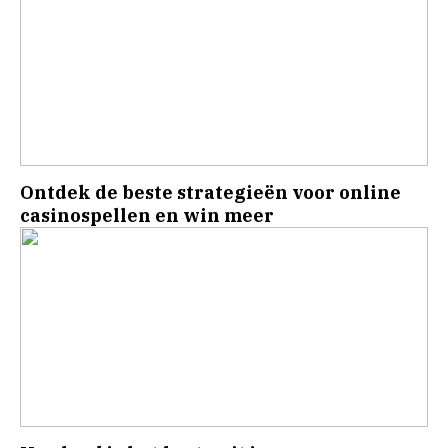
Ontdek de beste strategieën voor online
casinospellen en win meer