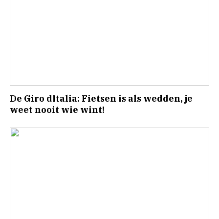
De Giro dItalia: Fietsen is als wedden, je
weet nooit wie wint!