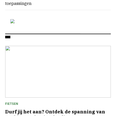
toepassingen
FIETSEN
Durf jij het aan? Ontdek de spanning van