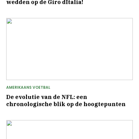
wedden op de Giro dItalia!
AMERIKAANS VOETBAL
De evolutie van de NFL: een
chronologische blik op de hoogtepunten