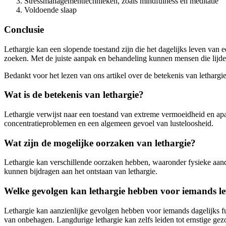
Stressmanagementtechnieken, zoals mindfulness en meditatie
Voldoende slaap
Conclusie
Lethargie kan een slopende toestand zijn die het dagelijks leven van
zoeken. Met de juiste aanpak en behandeling kunnen mensen die lijden
Bedankt voor het lezen van ons artikel over de betekenis van letharg
Wat is de betekenis van lethargie?
Lethargie verwijst naar een toestand van extreme vermoeidheid en apath
concentratieproblemen en een algemeen gevoel van lusteloosheid.
Wat zijn de mogelijke oorzaken van lethargie?
Lethargie kan verschillende oorzaken hebben, waaronder fysieke aand
kunnen bijdragen aan het ontstaan van lethargie.
Welke gevolgen kan lethargie hebben voor iemands l
Lethargie kan aanzienlijke gevolgen hebben voor iemands dagelijks fu
van onbehagen. Langdurige lethargie kan zelfs leiden tot ernstige g