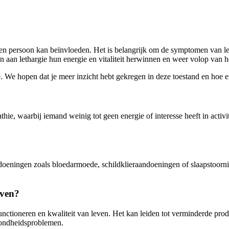
 een persoon kan beïnvloeden. Het is belangrijk om de symptomen van let
 aan lethargie hun energie en vitaliteit herwinnen en weer volop van h
ie. We hopen dat je meer inzicht hebt gekregen in deze toestand en hoe 
ie, waarbij iemand weinig tot geen energie of interesse heeft in activit
oeningen zoals bloedarmoede, schildklieraandoeningen of slaapstoorniss
even?
nctioneren en kwaliteit van leven. Het kan leiden tot verminderde produ
ezondheidsproblemen.