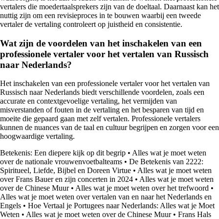
vertalers die moedertaalsprekers zijn van de doeltaal. Daarnaast kan het
nuttig zijn om een revisieproces in te bouwen waarbij een tweede
vertaler de vertaling controleert op juistheid en consistentie.
Wat zijn de voordelen van het inschakelen van een
professionele vertaler voor het vertalen van Russisch
naar Nederlands?
Het inschakelen van een professionele vertaler voor het vertalen van
Russisch naar Nederlands biedt verschillende voordelen, zoals een
accurate en contextgevoelige vertaling, het vermijden van
misverstanden of fouten in de vertaling en het besparen van tijd en
moeite die gepaard gaan met zelf vertalen. Professionele vertalers
kunnen de nuances van de taal en cultuur begrijpen en zorgen voor een
hoogwaardige vertaling.
Betekenis: Een diepere kijk op dit begrip
•
Alles wat je moet weten
over de nationale vrouwenvoetbalteams
•
De Betekenis van 2222:
Spiritueel, Liefde, Bijbel en Doreen Virtue
•
Alles wat je moet weten
over Frans Bauer en zijn concerten in 2024
•
Alles wat je moet weten
over de Chinese Muur
•
Alles wat je moet weten over het trefwoord
•
Alles wat je moet weten over vertalen van en naar het Nederlands en
Engels
•
Hoe Vertaal je Portugees naar Nederlands: Alles wat je Moet
Weten
•
Alles wat je moet weten over de Chinese Muur
•
Frans Hals