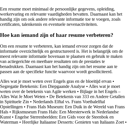
Een resume moet minimaal de persoonlijke gegevens, opleiding,
werkervaring en relevante vaardigheden bevatten. Daarnaast kan het
handig zijn om ook andere relevante informatie toe te voegen, zoals
certificaten, talenkennis en eventuele nevenactiviteiten.
Hoe kan iemand zijn of haar resume verbeteren?
Om een resume te verbeteren, kan iemand ervoor zorgen dat de
informatie overzichtelijk en gestructureerd is. Het is belangrijk om de
meest relevante informatie bovenaan te plaatsen en gebruik te maken
van actiegerichte en meetbare resultaten om de prestaties te
benadrukken. Daarnaast kan het handig zijn om het resume aan te
passen aan de specifieke functie waarvoor wordt gesolliciteerd.
Alles wat je moet weten over Engels gras en de bloeitijd ervan
•
Segregatie Betekenis: Een Diepgaande Analyse
•
Alles wat je moet
weten over de betekenis van Agile werken
•
Bijlage in het Engels –
Alles Wat Je Moet Weten
•
De Betekenis van 333 en Andere Getallen
in Spirituele Zin
•
Nederlands Elftal vs. Frans Voetbalelftal
Opstellingen
•
Frans Hals Museum: Een Duik in de Wereld van Frans
Hals
•
Rijksmuseum Frans Hals: Een Meesterwerk in Nederlandse
Kunst
•
Engelse Sterrenbeelden: Een Gids voor de Steenbok en
Waterman
•
Heerlijke Italiaanse Desserts: Genieten van Italiaans Zoet
•