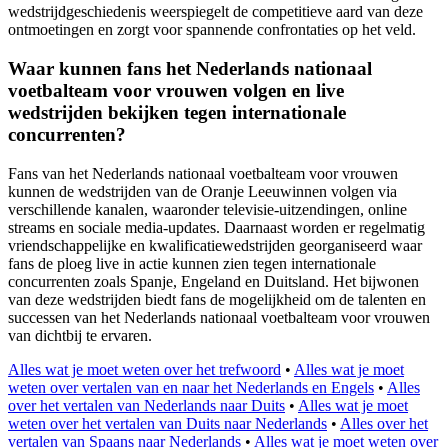
wedstrijdgeschiedenis weerspiegelt de competitieve aard van deze
ontmoetingen en zorgt voor spannende confrontaties op het veld.
Waar kunnen fans het Nederlands nationaal
voetbalteam voor vrouwen volgen en live
wedstrijden bekijken tegen internationale
concurrenten?
Fans van het Nederlands nationaal voetbalteam voor vrouwen
kunnen de wedstrijden van de Oranje Leeuwinnen volgen via
verschillende kanalen, waaronder televisie-uitzendingen, online
streams en sociale media-updates. Daarnaast worden er regelmatig
vriendschappelijke en kwalificatiewedstrijden georganiseerd waar
fans de ploeg live in actie kunnen zien tegen internationale
concurrenten zoals Spanje, Engeland en Duitsland. Het bijwonen
van deze wedstrijden biedt fans de mogelijkheid om de talenten en
successen van het Nederlands nationaal voetbalteam voor vrouwen
van dichtbij te ervaren.
Alles wat je moet weten over het trefwoord
•
Alles wat je moet
weten over vertalen van en naar het Nederlands en Engels
•
Alles
over het vertalen van Nederlands naar Duits
•
Alles wat je moet
weten over het vertalen van Duits naar Nederlands
•
Alles over het
vertalen van Spaans naar Nederlands
•
Alles wat je moet weten over