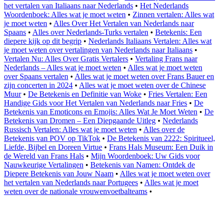
het vertalen van Italiaans naar Nederlands
•
Het Nederlands
Woordenboek: Alles wat je moet weten
•
Zinnen vertalen: Alles wat
je moet weten
•
Alles Over Het Vertalen van Nederlands naar
Spaans
•
Alles over Nederlands-Turks vertalen
•
Betekenis: Een
diepere kijk op dit begrip
•
Nederlands Italiaans Vertalen: Alles wat
je moet weten over vertalingen van Nederlands naar Italiaans
•
Vertalen Nu: Alles Over Gratis Vertalers
•
Vertaling Frans naar
Nederlands – Alles wat je moet weten
•
Alles wat je moet weten
over Spaans vertalen
•
Alles wat je moet weten over Frans Bauer en
zijn concerten in 2024
•
Alles wat je moet weten over de Chinese
Muur
•
De Betekenis en Definitie van Woke
•
Fries Vertalen: Een
Handige Gids voor Het Vertalen van Nederlands naar Fries
•
De
Betekenis van Emoticons en Emojis: Alles Wat Je Moet Weten
•
De
Betekenis van Dromen – Een Diepgaande Uitleg
•
Nederlands
Russisch Vertalen: Alles wat je moet weten
•
Alles over de
Betekenis van POV op TikTok
•
De Betekenis van 2222: Spiritueel,
Liefde, Bijbel en Doreen Virtue
•
Frans Hals Museum: Een Duik in
de Wereld van Frans Hals
•
Mijn Woordenboek: Uw Gids voor
Nauwkeurige Vertalingen
•
Betekenis van Namen: Ontdek de
Diepere Betekenis van Jouw Naam
•
Alles wat je moet weten over
het vertalen van Nederlands naar Portugees
•
Alles wat je moet
weten over de nationale vrouwenvoetbalteams
•