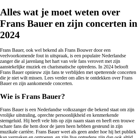
Alles wat je moet weten over
Frans Bauer en zijn concerten in
2024
Frans Bauer, ook wel bekend als Frans Bouwer door een
veelvoorkomende fout in uitspraak, is een populaire Nederlandse
zanger die al jarenlang het hart van vele fans verovert met zijn
aanstekelijke muziek en charismatische optredens. In 2024 belooft
Frans Bauer opnieuw zijn fans te verblijden met spetterende concerten
die je niet wilt missen. Lees verder om alles te ontdekken over Frans
Bauer en zijn aankomende concerten.
Wie is Frans Bauer?
Frans Bauer is een Nederlandse volkszanger die bekend staat om zijn
vrolijke uitstraling, oprechte persoonlijkheid en kenmerkende
stemgeluid. Hij heeft vele hits op zijn naam staan en heeft een trouwe
schare fans die hem door de jaren heen hebben gesteund in zijn
muzikale carrière. Frans Bauer weet als geen ander hoe hij het publiek
kan vermaken en ontroeren, en zijn live optredens zijn dan ook altijd