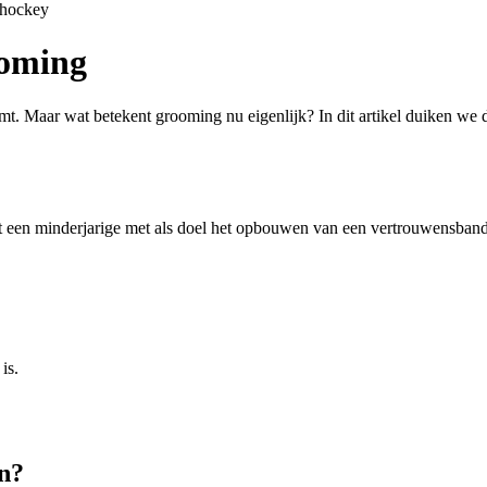
shockey
ooming
omt. Maar wat betekent grooming nu eigenlijk? In dit artikel duiken we
t een minderjarige met als doel het opbouwen van een vertrouwensband
is.
n?