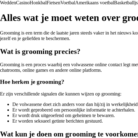
Wedden
Casino
Honkbal
Fietsen
Voetbal
Amerikaans voetbal
Basketbal
Ij
Alles wat je moet weten over gr
Grooming is een term die de laatste jaren steeds vaker in het nieuws k
jezelf en je geliefden te beschermen.
Wat is grooming precies?
Grooming is een proces waarbij een volwassene online contact legt me
chatrooms, online games en andere online platforms.
Hoe herken je grooming?
Er zijn verschillende signalen die kunnen wijzen op grooming:
De volwassene doet zich anders voor dan hij/zij in werkelijkheid 
Er wordt geprobeerd om persoonlijke informatie te achterhalen.
Er wordt druk uitgeoefend om geheimen te bewaren.
Er worden seksueel getinte berichten gestuurd.
Wat kun je doen om grooming te voorkome