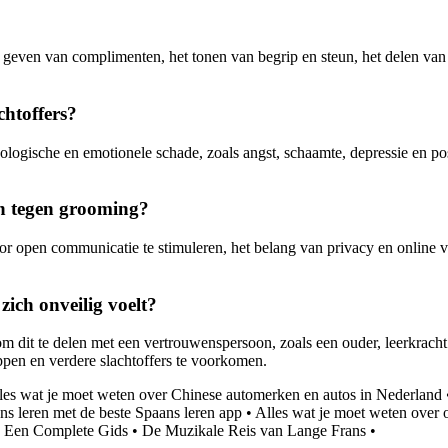
 geven van complimenten, het tonen van begrip en steun, het delen van 
chtoffers?
ogische en emotionele schade, zoals angst, schaamte, depressie en postt
n tegen grooming?
pen communicatie te stimuleren, het belang van privacy en online veili
zich onveilig voelt?
 om dit te delen met een vertrouwenspersoon, zoals een ouder, leerkrach
ppen en verdere slachtoffers te voorkomen.
les wat je moet weten over Chinese automerken en autos in Nederland
ns leren met de beste Spaans leren app
•
Alles wat je moet weten over o
s: Een Complete Gids
•
De Muzikale Reis van Lange Frans
•