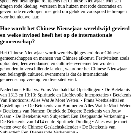
speelt een belangrijke rol tijdens het Chinese Nieuwjaar. Mensen
dragen rode kleding, versieren hun huizen met rode decoraties en
geven rode enveloppen met geld om geluk en voorspoed te brengen
voor het nieuwe jaar.
Hoe wordt het Chinese Nieuwjaar wereldwijd gevierd
en welke invloed heeft het op de internationale
gemeenschap?
Het Chinese Nieuwjaar wordt wereldwijd gevierd door Chinese
gemeenschappen en mensen van Chinese afkomst. Festiviteiten zoals
optochten, leeuwendansen en culturele evenementen worden
gehouden in verschillende landen, waardoor het Chinese Nieuwjaar
een belangrijk cultureel evenement is dat de internationale
gemeenschap verenigt en diversiteit viert.
Nederlands Elftal vs. Frans Voetbalelftal Opstellingen
•
De Betekenis
van 1313 en 13:13: Spirituele en Liefdevolle Interpretaties
•
Betekenis
Van Emoticons: Alles Wat Je Moet Weten!
•
Frans Voetbalelftal en
Opstellingen
•
De Betekenis van Boomer en Alles Wat Je Moet Weten
•
Betekenis van Namen: Ontdek de Diepere Betekenis van Jouw
Naam
•
De Betekenis van Subjectief: Een Diepgaande Verkenning
•
De Betekenis van 1414 en de Spirituele Duiding
•
Alles wat je moet
weten over de Chinese Geslachtskalender
•
De Betekenis van
Subjectief: Een Diepgaande Verkenning
•