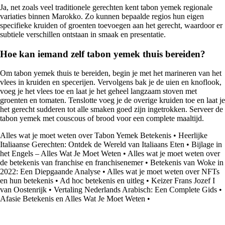
Ja, net zoals veel traditionele gerechten kent tabon yemek regionale
variaties binnen Marokko. Zo kunnen bepaalde regios hun eigen
specifieke kruiden of groenten toevoegen aan het gerecht, waardoor er
subtiele verschillen ontstaan in smaak en presentatie.
Hoe kan iemand zelf tabon yemek thuis bereiden?
Om tabon yemek thuis te bereiden, begin je met het marineren van het
vlees in kruiden en specerijen. Vervolgens bak je de uien en knoflook,
voeg je het vlees toe en laat je het geheel langzaam stoven met
groenten en tomaten. Tenslotte voeg je de overige kruiden toe en laat je
het gerecht sudderen tot alle smaken goed zijn ingetrokken. Serveer de
tabon yemek met couscous of brood voor een complete maaltijd.
Alles wat je moet weten over Tabon Yemek Betekenis
•
Heerlijke
Italiaanse Gerechten: Ontdek de Wereld van Italiaans Eten
•
Bijlage in
het Engels – Alles Wat Je Moet Weten
•
Alles wat je moet weten over
de betekenis van franchise en franchisenemer
•
Betekenis van Woke in
2022: Een Diepgaande Analyse
•
Alles wat je moet weten over NFTs
en hun betekenis
•
Ad hoc betekenis en uitleg
•
Keizer Frans Jozef I
van Oostenrijk
•
Vertaling Nederlands Arabisch: Een Complete Gids
•
Afasie Betekenis en Alles Wat Je Moet Weten
•