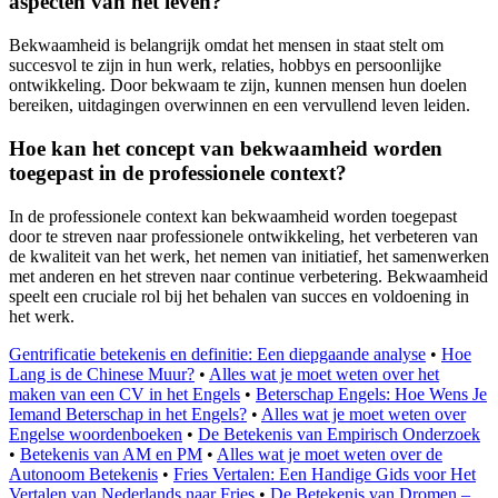
aspecten van het leven?
Bekwaamheid is belangrijk omdat het mensen in staat stelt om
succesvol te zijn in hun werk, relaties, hobbys en persoonlijke
ontwikkeling. Door bekwaam te zijn, kunnen mensen hun doelen
bereiken, uitdagingen overwinnen en een vervullend leven leiden.
Hoe kan het concept van bekwaamheid worden
toegepast in de professionele context?
In de professionele context kan bekwaamheid worden toegepast
door te streven naar professionele ontwikkeling, het verbeteren van
de kwaliteit van het werk, het nemen van initiatief, het samenwerken
met anderen en het streven naar continue verbetering. Bekwaamheid
speelt een cruciale rol bij het behalen van succes en voldoening in
het werk.
Gentrificatie betekenis en definitie: Een diepgaande analyse
•
Hoe
Lang is de Chinese Muur?
•
Alles wat je moet weten over het
maken van een CV in het Engels
•
Beterschap Engels: Hoe Wens Je
Iemand Beterschap in het Engels?
•
Alles wat je moet weten over
Engelse woordenboeken
•
De Betekenis van Empirisch Onderzoek
•
Betekenis van AM en PM
•
Alles wat je moet weten over de
Autonoom Betekenis
•
Fries Vertalen: Een Handige Gids voor Het
Vertalen van Nederlands naar Fries
•
De Betekenis van Dromen –