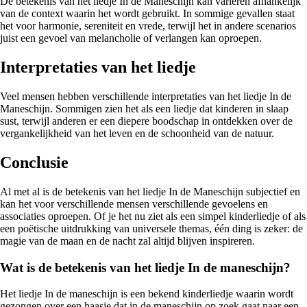
De betekenis van het liedje In de Maneschijn kan variëren afhankelijk
van de context waarin het wordt gebruikt. In sommige gevallen staat
het voor harmonie, sereniteit en vrede, terwijl het in andere scenarios
juist een gevoel van melancholie of verlangen kan oproepen.
Interpretaties van het liedje
Veel mensen hebben verschillende interpretaties van het liedje In de
Maneschijn. Sommigen zien het als een liedje dat kinderen in slaap
sust, terwijl anderen er een diepere boodschap in ontdekken over de
vergankelijkheid van het leven en de schoonheid van de natuur.
Conclusie
Al met al is de betekenis van het liedje In de Maneschijn subjectief en
kan het voor verschillende mensen verschillende gevoelens en
associaties oproepen. Of je het nu ziet als een simpel kinderliedje of als
een poëtische uitdrukking van universele themas, één ding is zeker: de
magie van de maan en de nacht zal altijd blijven inspireren.
Wat is de betekenis van het liedje In de maneschijn?
Het liedje In de maneschijn is een bekend kinderliedje waarin wordt
gezongen over een haasje dat in de maneschijn op zoek gaat naar een