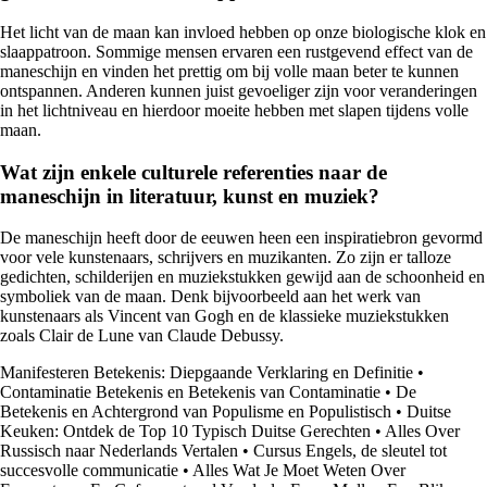
Het licht van de maan kan invloed hebben op onze biologische klok en
slaappatroon. Sommige mensen ervaren een rustgevend effect van de
maneschijn en vinden het prettig om bij volle maan beter te kunnen
ontspannen. Anderen kunnen juist gevoeliger zijn voor veranderingen
in het lichtniveau en hierdoor moeite hebben met slapen tijdens volle
maan.
Wat zijn enkele culturele referenties naar de
maneschijn in literatuur, kunst en muziek?
De maneschijn heeft door de eeuwen heen een inspiratiebron gevormd
voor vele kunstenaars, schrijvers en muzikanten. Zo zijn er talloze
gedichten, schilderijen en muziekstukken gewijd aan de schoonheid en
symboliek van de maan. Denk bijvoorbeeld aan het werk van
kunstenaars als Vincent van Gogh en de klassieke muziekstukken
zoals Clair de Lune van Claude Debussy.
Manifesteren Betekenis: Diepgaande Verklaring en Definitie
•
Contaminatie Betekenis en Betekenis van Contaminatie
•
De
Betekenis en Achtergrond van Populisme en Populistisch
•
Duitse
Keuken: Ontdek de Top 10 Typisch Duitse Gerechten
•
Alles Over
Russisch naar Nederlands Vertalen
•
Cursus Engels, de sleutel tot
succesvolle communicatie
•
Alles Wat Je Moet Weten Over