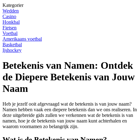
Kategorier
Wedden
Casino
Honkbal
Fietsen
Voetbal
Amerikaans voetbal
Basketbal
Ijshockey
Betekenis van Namen: Ontdek
de Diepere Betekenis van Jouw
Naam
Heb je jezelf ooit afgevraagd wat de betekenis is van jouw naam?
Namen hebben vaak een diepere betekenis dan we ons realiseren. In
deze uitgebreide gids zullen we verkennen wat de betekenis is van
namen, hoe je de betekenis van jouw naam kunt achterhalen en
waarom voornamen zo belangrijk zijn.
Wat is de Betekenis van Namen?