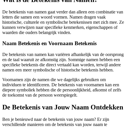
De betekenis van namen gaat verder dan alleen een combinatie van
letters die samen een woord vormen. Namen dragen vaak
historische, culturele en symbolische betekenissen met zich mee. Ze
kunnen verwijzen naar specifieke kenmerken, eigenschappen of
waarden die ouders belangrijk vinden.
Naam Betekenis en Voornaam Betekenis
De betekenis van namen kan variëren afhankelijk van de oorsprong
en de taal waaruit ze afkomstig zijn. Sommige namen hebben een
specifieke betekenis die direct vertaald kan worden, terwijl andere
namen een meer symbolische of historische betekenis hebben.
Voornamen zijn de namen die we dagelijks gebruiken om
individuen te identificeren. De betekenis van voornamen kan een
diepere symboliek hebben die de persoonlijkheid, afkomst of zelfs
de toekomst van de persoon weerspiegelt.
De Betekenis van Jouw Naam Ontdekken
Ben je benieuwd naar de betekenis van jouw naam? Er zijn
verschillende manieren om de betekenis van jouw naam te