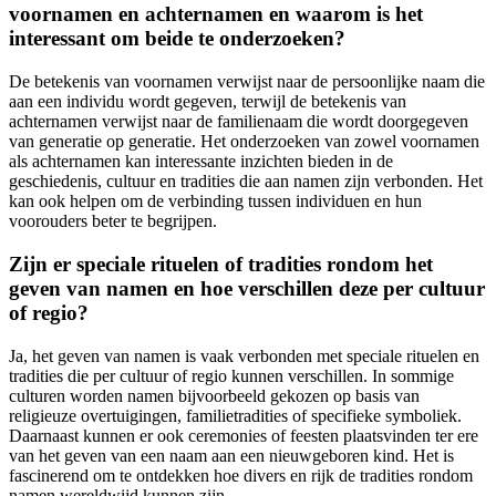
voornamen en achternamen en waarom is het
interessant om beide te onderzoeken?
De betekenis van voornamen verwijst naar de persoonlijke naam die
aan een individu wordt gegeven, terwijl de betekenis van
achternamen verwijst naar de familienaam die wordt doorgegeven
van generatie op generatie. Het onderzoeken van zowel voornamen
als achternamen kan interessante inzichten bieden in de
geschiedenis, cultuur en tradities die aan namen zijn verbonden. Het
kan ook helpen om de verbinding tussen individuen en hun
voorouders beter te begrijpen.
Zijn er speciale rituelen of tradities rondom het
geven van namen en hoe verschillen deze per cultuur
of regio?
Ja, het geven van namen is vaak verbonden met speciale rituelen en
tradities die per cultuur of regio kunnen verschillen. In sommige
culturen worden namen bijvoorbeeld gekozen op basis van
religieuze overtuigingen, familietradities of specifieke symboliek.
Daarnaast kunnen er ook ceremonies of feesten plaatsvinden ter ere
van het geven van een naam aan een nieuwgeboren kind. Het is
fascinerend om te ontdekken hoe divers en rijk de tradities rondom
namen wereldwijd kunnen zijn.