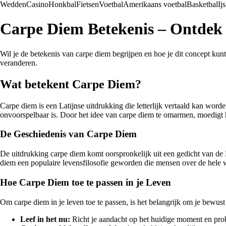
Wedden
Casino
Honkbal
Fietsen
Voetbal
Amerikaans voetbal
Basketbal
Ij
Carpe Diem Betekenis – Ontdek
Wil je de betekenis van carpe diem begrijpen en hoe je dit concept kunt 
veranderen.
Wat betekent Carpe Diem?
Carpe diem is een Latijnse uitdrukking die letterlijk vertaald kan word
onvoorspelbaar is. Door het idee van carpe diem te omarmen, moedigt he
De Geschiedenis van Carpe Diem
De uitdrukking carpe diem komt oorspronkelijk uit een gedicht van de 
diem een populaire levensfilosofie geworden die mensen over de hele w
Hoe Carpe Diem toe te passen in je Leven
Om carpe diem in je leven toe te passen, is het belangrijk om je bewu
Leef in het nu:
Richt je aandacht op het huidige moment en probe