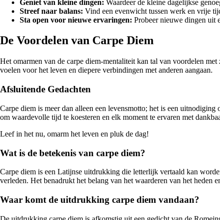
Geniet van kleine dingen:
Waardeer de kleine dagelijkse genoeg
Streef naar balans:
Vind een evenwicht tussen werk en vrije tij
Sta open voor nieuwe ervaringen:
Probeer nieuwe dingen uit e
De Voordelen van Carpe Diem
Het omarmen van de carpe diem-mentaliteit kan tal van voordelen met 
voelen voor het leven en diepere verbindingen met anderen aangaan.
Afsluitende Gedachten
Carpe diem is meer dan alleen een levensmotto; het is een uitnodiging
om waardevolle tijd te koesteren en elk moment te ervaren met dankba
Leef in het nu, omarm het leven en pluk de dag!
Wat is de betekenis van carpe diem?
Carpe diem is een Latijnse uitdrukking die letterlijk vertaald kan word
verleden. Het benadrukt het belang van het waarderen van het heden e
Waar komt de uitdrukking carpe diem vandaan?
De uitdrukking carpe diem is afkomstig uit een gedicht van de Romeins