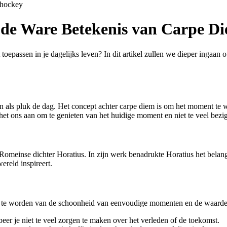
shockey
 de Ware Betekenis van Carpe D
toepassen in je dagelijks leven? In dit artikel zullen we dieper ingaan 
en als pluk de dag. Het concept achter carpe diem is om het moment te w
t ons aan om te genieten van het huidige moment en niet te veel bezig 
Romeinse dichter Horatius. In zijn werk benadrukte Horatius het belang
ereld inspireert.
st te worden van de schoonheid van eenvoudige momenten en de waarde v
er je niet te veel zorgen te maken over het verleden of de toekomst.