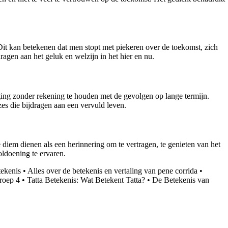
 Dit kan betekenen dat men stopt met piekeren over de toekomst, zich
gen aan het geluk en welzijn in het hier en nu.
iging zonder rekening te houden met de gevolgen op lange termijn.
es die bijdragen aan een vervuld leven.
iem dienen als een herinnering om te vertragen, te genieten van het
oldoening te ervaren.
tekenis
•
Alles over de betekenis en vertaling van pene corrida
•
roep 4
•
Tatta Betekenis: Wat Betekent Tatta?
•
De Betekenis van