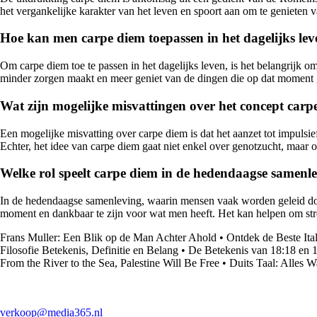
het vergankelijke karakter van het leven en spoort aan om te genieten 
Hoe kan men carpe diem toepassen in het dagelijks le
Om carpe diem toe te passen in het dagelijks leven, is het belangrijk 
minder zorgen maakt en meer geniet van de dingen die op dat moment g
Wat zijn mogelijke misvattingen over het concept carp
Een mogelijke misvatting over carpe diem is dat het aanzet tot impulsi
Echter, het idee van carpe diem gaat niet enkel over genotzucht, maa
Welke rol speelt carpe diem in de hedendaagse samenl
In de hedendaagse samenleving, waarin mensen vaak worden geleid door
moment en dankbaar te zijn voor wat men heeft. Het kan helpen om stre
Frans Muller: Een Blik op de Man Achter Ahold
•
Ontdek de Beste Ita
Filosofie Betekenis, Definitie en Belang
•
De Betekenis van 18:18 en 18
From the River to the Sea, Palestine Will Be Free
•
Duits Taal: Alles 
verkoop@media365.nl