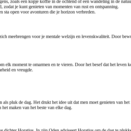
ens, zoals een kopje koffie in de ochtend of een wandeling in de natuu
d, zodat je kunt genieten van momenten van rust en ontspanning.
n sta open voor avonturen die je horizon verbreden.
zich meebrengen voor je mentale welzijn en levenskwaliteit. Door bewu
 om elk moment te omarmen en te vieren. Door het besef dat het leven k
arheid en vreugde.
en als pluk de dag. Het drukt het idee uit dat men moet genieten van het
n het maken van het beste van elke dag.
e dichter Horatius. In zijn Oden adviseert Horatius om de dag te plukk