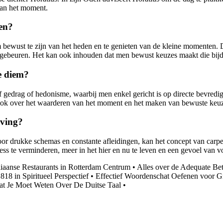
van het moment.
ven?
om bewust te zijn van het heden en te genieten van de kleine momenten.
ebeuren. Het kan ook inhouden dat men bewust keuzes maakt die bijdra
e diem?
ef gedrag of hedonisme, waarbij men enkel gericht is op directe bevred
r ook over het waarderen van het moment en het maken van bewuste keuz
eving?
 drukke schemas en constante afleidingen, kan het concept van carpe d
ss te verminderen, meer in het hier en nu te leven en een gevoel van v
liaanse Restaurants in Rotterdam Centrum
•
Alles over de Adequate Be
18 in Spiritueel Perspectief
•
Effectief Woordenschat Oefenen voor G
Wat Je Moet Weten Over De Duitse Taal
•