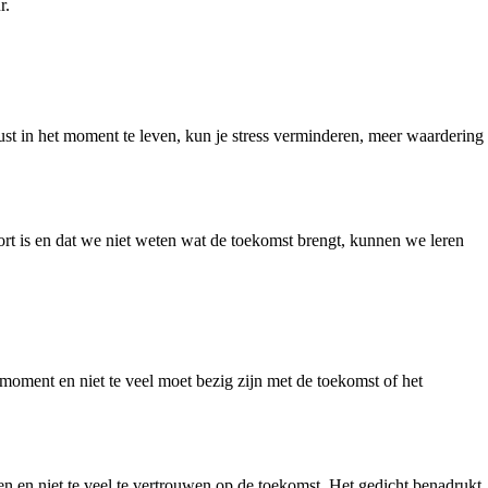
r.
st in het moment te leven, kun je stress verminderen, meer waardering
ort is en dat we niet weten wat de toekomst brengt, kunnen we leren
 moment en niet te veel moet bezig zijn met de toekomst of het
en en niet te veel te vertrouwen op de toekomst. Het gedicht benadrukt