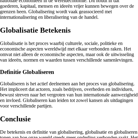
nationale economieën in de wereldeconomie. Dit houdt in dat
goederen, kapitaal, mensen en ideeën vrijer kunnen bewegen over de
grenzen heen. Globalisering wordt vaak geassocieerd met
internationalisering en liberalisering van de handel.
Globalisatie Betekenis
Globalisatie is het proces waarbij culturele, sociale, politieke en
economische aspecten wereldwijd met elkaar verbonden raken. Het
omvat niet alleen de economische aspecten, maar ook de uitwisseling
van ideeën, normen en waarden tussen verschillende samenlevingen.
Definitie Globaliseren
Globaliseren is het actief deelnemen aan het proces van globalisering.
Het impliceert dat actoren, zoals bedrijven, overheden en individuen,
bewust streven naar het vergroten van hun internationale aanwezigheid
en invloed. Globaliseren kan leiden tot zowel kansen als uitdagingen
voor verschillende partijen.
Conclusie
De betekenis en definitie van globalisering, globalisatie en globaliseren
tonen aan hoe onze wereld steeds meer onderling verbonden raakt. Het