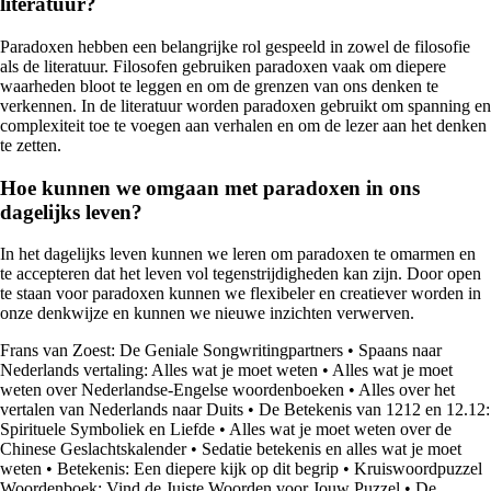
literatuur?
Paradoxen hebben een belangrijke rol gespeeld in zowel de filosofie
als de literatuur. Filosofen gebruiken paradoxen vaak om diepere
waarheden bloot te leggen en om de grenzen van ons denken te
verkennen. In de literatuur worden paradoxen gebruikt om spanning en
complexiteit toe te voegen aan verhalen en om de lezer aan het denken
te zetten.
Hoe kunnen we omgaan met paradoxen in ons
dagelijks leven?
In het dagelijks leven kunnen we leren om paradoxen te omarmen en
te accepteren dat het leven vol tegenstrijdigheden kan zijn. Door open
te staan voor paradoxen kunnen we flexibeler en creatiever worden in
onze denkwijze en kunnen we nieuwe inzichten verwerven.
Frans van Zoest: De Geniale Songwritingpartners
•
Spaans naar
Nederlands vertaling: Alles wat je moet weten
•
Alles wat je moet
weten over Nederlandse-Engelse woordenboeken
•
Alles over het
vertalen van Nederlands naar Duits
•
De Betekenis van 1212 en 12.12:
Spirituele Symboliek en Liefde
•
Alles wat je moet weten over de
Chinese Geslachtskalender
•
Sedatie betekenis en alles wat je moet
weten
•
Betekenis: Een diepere kijk op dit begrip
•
Kruiswoordpuzzel
Woordenboek: Vind de Juiste Woorden voor Jouw Puzzel
•
De