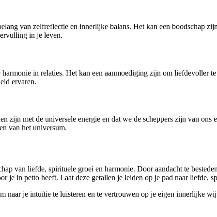
lang van zelfreflectie en innerlijke balans. Het kan een boodschap zi
ervulling in je leven.
harmonie in relaties. Het kan een aanmoediging zijn om liefdevoller te
eid ervaren.
en zijn met de universele energie en dat we de scheppers zijn van ons e
ten van het universum.
hap van liefde, spirituele groei en harmonie. Door aandacht te bestede
je in petto heeft. Laat deze getallen je leiden op je pad naar liefde, spi
s om naar je intuïtie te luisteren en te vertrouwen op je eigen innerlijk