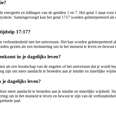
ie?
nergieën en trillingen van de getallen 1 en 7. Het getal 1 staat voor nie
 en mysterie. Samengevoegd kan het getal 1717 worden geïnterpreteerd als 
ijdstip 17:17?
t en verbondenheid met het universum. Het kan worden geïnterpreteerd 
orden gezien als een herinnering om in het moment te leven en bewust te
genkomt in je dagelijks leven?
ien als een boodschap van de engelen of het universum dat je wordt be
ing zijn om meer aandacht te besteden aan je intuïtie en innerlijke wijsh
 je dagelijks leven?
 door meer aandacht te besteden aan je intuïtie en innerlijke wijsheid. 
nering om in het moment te leven en bewust te zijn van de verbondenheid 
pirituele pad.