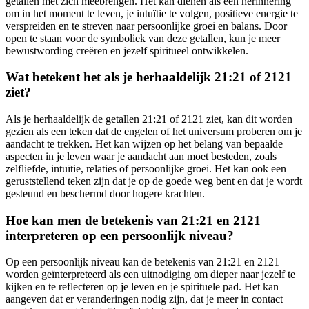
getallen met zich meebrengen. Het kan dienen als een herinnering
om in het moment te leven, je intuïtie te volgen, positieve energie te
verspreiden en te streven naar persoonlijke groei en balans. Door
open te staan voor de symboliek van deze getallen, kun je meer
bewustwording creëren en jezelf spiritueel ontwikkelen.
Wat betekent het als je herhaaldelijk 21:21 of 2121
ziet?
Als je herhaaldelijk de getallen 21:21 of 2121 ziet, kan dit worden
gezien als een teken dat de engelen of het universum proberen om je
aandacht te trekken. Het kan wijzen op het belang van bepaalde
aspecten in je leven waar je aandacht aan moet besteden, zoals
zelfliefde, intuïtie, relaties of persoonlijke groei. Het kan ook een
geruststellend teken zijn dat je op de goede weg bent en dat je wordt
gesteund en beschermd door hogere krachten.
Hoe kan men de betekenis van 21:21 en 2121
interpreteren op een persoonlijk niveau?
Op een persoonlijk niveau kan de betekenis van 21:21 en 2121
worden geïnterpreteerd als een uitnodiging om dieper naar jezelf te
kijken en te reflecteren op je leven en je spirituele pad. Het kan
aangeven dat er veranderingen nodig zijn, dat je meer in contact