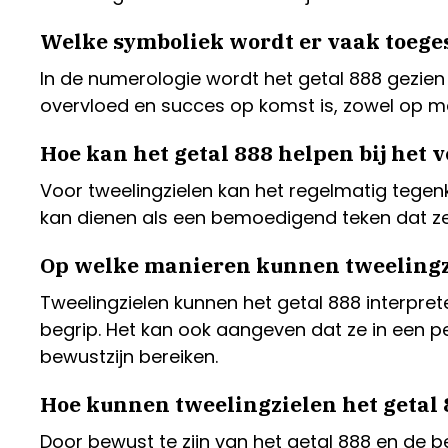
Welke symboliek wordt er vaak toege
In de numerologie wordt het getal 888 gezien
overvloed en succes op komst is, zowel op mate
Hoe kan het getal 888 helpen bij het 
Voor tweelingzielen kan het regelmatig tegenk
kan dienen als een bemoedigend teken dat ze 
Op welke manieren kunnen tweelingzie
Tweelingzielen kunnen het getal 888 interpr
begrip. Het kan ook aangeven dat ze in een pe
bewustzijn bereiken.
Hoe kunnen tweelingzielen het getal 
Door bewust te zijn van het getal 888 en de be