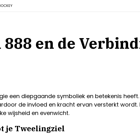
HOCKEY
 888 en de Verbind
gie een diepgaande symboliek en betekenis heeft. H
rdoor de invloed en kracht ervan versterkt wordt.
jke wijsheid en evenwicht.
ot je Tweelingziel