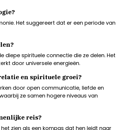
ogie?
monie. Het suggereert dat er een periode van
elen?
 diepe spirituele connectie die ze delen. Het
erkt door universele energieën.
latie en spirituele groei?
erken door open communicatie, liefde en
n, waarbij ze samen hogere niveaus van
enlijke reis?
n het zien als een kompas dat hen leidt naar