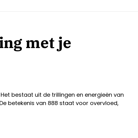
ing met je
et bestaat uit de trillingen en energieën van
 De betekenis van 888 staat voor overvloed,