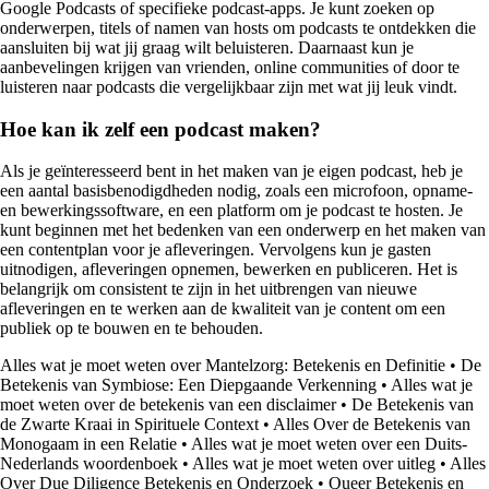
Google Podcasts of specifieke podcast-apps. Je kunt zoeken op
onderwerpen, titels of namen van hosts om podcasts te ontdekken die
aansluiten bij wat jij graag wilt beluisteren. Daarnaast kun je
aanbevelingen krijgen van vrienden, online communities of door te
luisteren naar podcasts die vergelijkbaar zijn met wat jij leuk vindt.
Hoe kan ik zelf een podcast maken?
Als je geïnteresseerd bent in het maken van je eigen podcast, heb je
een aantal basisbenodigdheden nodig, zoals een microfoon, opname-
en bewerkingssoftware, en een platform om je podcast te hosten. Je
kunt beginnen met het bedenken van een onderwerp en het maken van
een contentplan voor je afleveringen. Vervolgens kun je gasten
uitnodigen, afleveringen opnemen, bewerken en publiceren. Het is
belangrijk om consistent te zijn in het uitbrengen van nieuwe
afleveringen en te werken aan de kwaliteit van je content om een
publiek op te bouwen en te behouden.
Alles wat je moet weten over Mantelzorg: Betekenis en Definitie
•
De
Betekenis van Symbiose: Een Diepgaande Verkenning
•
Alles wat je
moet weten over de betekenis van een disclaimer
•
De Betekenis van
de Zwarte Kraai in Spirituele Context
•
Alles Over de Betekenis van
Monogaam in een Relatie
•
Alles wat je moet weten over een Duits-
Nederlands woordenboek
•
Alles wat je moet weten over uitleg
•
Alles
Over Due Diligence Betekenis en Onderzoek
•
Queer Betekenis en