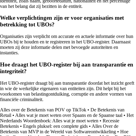
identiteit, zoals naam, geboortedatum, nationaliteit en het percentage
van het belang dat zij bezitten in de entiteit.
Welke verplichtingen zijn er voor organisaties met
betrekking tot UBOs?
Organisaties zijn verplicht om accurate en actuele informatie over hun
UBOs bij te houden en te registreren in het UBO-register. Daarnaast
moeten zij deze informatie delen met bevoegde autoriteiten en
instanties.
Hoe draagt het UBO-register bij aan transparantie en
integriteit?
Het UBO-register draagt bij aan transparantie doordat het inzicht geeft
in wie de werkelijke eigenaren van entiteiten zijn. Dit helpt bij het
voorkomen van belastingontduiking, corruptie en andere vormen van
financiële criminaliteit.
Alles over de Betekenis van POV op TikTok
•
De Betekenis van
Retail
•
Alles wat je moet weten over Spaans en de Spaanse taal
•
Het
Nederlands Woordenboek: Alles wat je moet weten
•
Recessie
Betekenis
•
Engels pluksel: een complete gids
•
Alles Over de
Betekenis van MVP in de Wereld van Softwareontwikkeling
•
Hoe