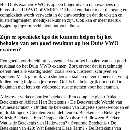
Het Duits examen VWO is op een hoger niveau dan examens op
bijvoorbeeld HAVO of VMBO. Dit betekent dat er meer diepgang en
complexiteit wordt verwacht in de antwoorden en dat de teksten en
luisterfragmenten moeilijker kunnen zijn. Ook kan er meer nadruk
liggen op bijvoorbeeld literatuur en cultuur.
Zijn er specifieke tips die kunnen helpen bij het
behalen van een goed resultaat op het Duits VWO
examen?
Een goede voorbereiding is essentieel voor het behalen van een goed
resultaat op het Duits VWO examen. Zorg ervoor dat je regelmatig
oefent met alle vaardigheden, zoals lezen, luisteren, schrijven en
spreken. Maak gebruik van studiemateriaal en oefenexamens en vraag
indien nodig hulp aan je docent. Ook is het belangrijk om op tijd te
beginnen met leren en voldoende rust te nemen voor het examen.
Alles over verkeersborden betekenis: Een complete gids
•
Ablatie
Betekenis en Ablatie Hart Betekenis
•
De Betoverende Wereld van
Chinese Draken
•
Ontdek de betekenis van Engelse spreekwoorden en
uitdrukkingen
•
Crediteuren en debiteuren: Betekenis en Belang
•
Kifesh Betekenis: Een Diepgaande Analyse
•
Halloween Betekenis:
Wat is de Betekenis van Halloween?
•
Synergie Betekenis
•
De
Betekenis van 420: Wat Betekent Deze Term?
•
De Betekenis van