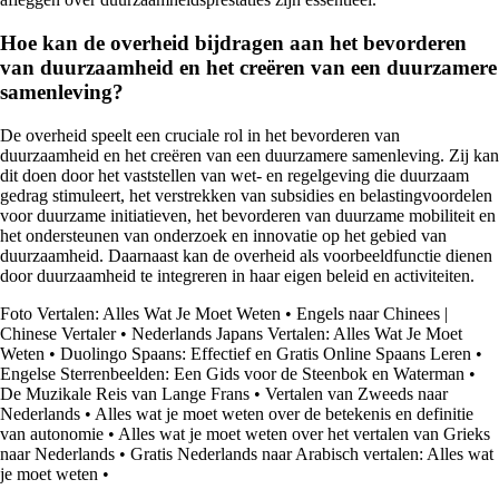
Hoe kan de overheid bijdragen aan het bevorderen
van duurzaamheid en het creëren van een duurzamere
samenleving?
De overheid speelt een cruciale rol in het bevorderen van
duurzaamheid en het creëren van een duurzamere samenleving. Zij kan
dit doen door het vaststellen van wet- en regelgeving die duurzaam
gedrag stimuleert, het verstrekken van subsidies en belastingvoordelen
voor duurzame initiatieven, het bevorderen van duurzame mobiliteit en
het ondersteunen van onderzoek en innovatie op het gebied van
duurzaamheid. Daarnaast kan de overheid als voorbeeldfunctie dienen
door duurzaamheid te integreren in haar eigen beleid en activiteiten.
Foto Vertalen: Alles Wat Je Moet Weten
•
Engels naar Chinees |
Chinese Vertaler
•
Nederlands Japans Vertalen: Alles Wat Je Moet
Weten
•
Duolingo Spaans: Effectief en Gratis Online Spaans Leren
•
Engelse Sterrenbeelden: Een Gids voor de Steenbok en Waterman
•
De Muzikale Reis van Lange Frans
•
Vertalen van Zweeds naar
Nederlands
•
Alles wat je moet weten over de betekenis en definitie
van autonomie
•
Alles wat je moet weten over het vertalen van Grieks
naar Nederlands
•
Gratis Nederlands naar Arabisch vertalen: Alles wat
je moet weten
•