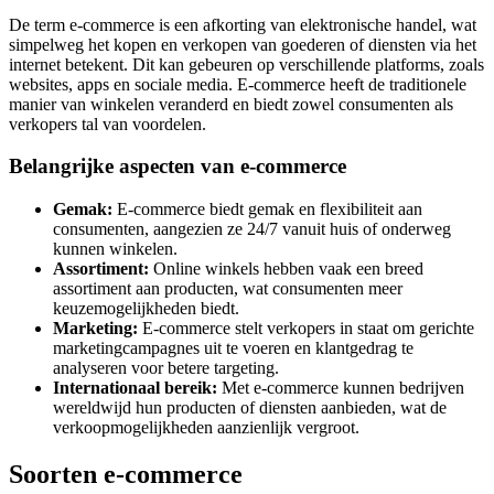
De term e-commerce is een afkorting van elektronische handel, wat
simpelweg het kopen en verkopen van goederen of diensten via het
internet betekent. Dit kan gebeuren op verschillende platforms, zoals
websites, apps en sociale media. E-commerce heeft de traditionele
manier van winkelen veranderd en biedt zowel consumenten als
verkopers tal van voordelen.
Belangrijke aspecten van e-commerce
Gemak:
E-commerce biedt gemak en flexibiliteit aan
consumenten, aangezien ze 24/7 vanuit huis of onderweg
kunnen winkelen.
Assortiment:
Online winkels hebben vaak een breed
assortiment aan producten, wat consumenten meer
keuzemogelijkheden biedt.
Marketing:
E-commerce stelt verkopers in staat om gerichte
marketingcampagnes uit te voeren en klantgedrag te
analyseren voor betere targeting.
Internationaal bereik:
Met e-commerce kunnen bedrijven
wereldwijd hun producten of diensten aanbieden, wat de
verkoopmogelijkheden aanzienlijk vergroot.
Soorten e-commerce