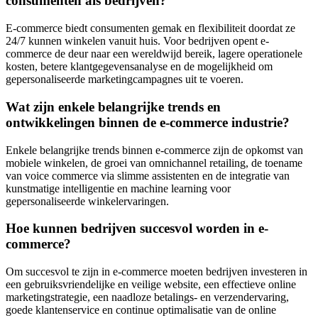
consumenten als bedrijven?
E-commerce biedt consumenten gemak en flexibiliteit doordat ze
24/7 kunnen winkelen vanuit huis. Voor bedrijven opent e-
commerce de deur naar een wereldwijd bereik, lagere operationele
kosten, betere klantgegevensanalyse en de mogelijkheid om
gepersonaliseerde marketingcampagnes uit te voeren.
Wat zijn enkele belangrijke trends en
ontwikkelingen binnen de e-commerce industrie?
Enkele belangrijke trends binnen e-commerce zijn de opkomst van
mobiele winkelen, de groei van omnichannel retailing, de toename
van voice commerce via slimme assistenten en de integratie van
kunstmatige intelligentie en machine learning voor
gepersonaliseerde winkelervaringen.
Hoe kunnen bedrijven succesvol worden in e-
commerce?
Om succesvol te zijn in e-commerce moeten bedrijven investeren in
een gebruiksvriendelijke en veilige website, een effectieve online
marketingstrategie, een naadloze betalings- en verzendervaring,
goede klantenservice en continue optimalisatie van de online