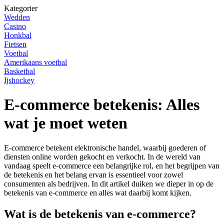
Kategorier
Wedden
Casino
Honkbal
Fietsen
Voetbal
Amerikaans voetbal
Basketbal
Ijshockey
E-commerce betekenis: Alles
wat je moet weten
E-commerce betekent elektronische handel, waarbij goederen of
diensten online worden gekocht en verkocht. In de wereld van
vandaag speelt e-commerce een belangrijke rol, en het begrijpen van
de betekenis en het belang ervan is essentieel voor zowel
consumenten als bedrijven. In dit artikel duiken we dieper in op de
betekenis van e-commerce en alles wat daarbij komt kijken.
Wat is de betekenis van e-commerce?