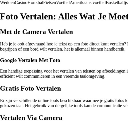
Wedden
Casino
Honkbal
Fietsen
Voetbal
Amerikaans voetbal
Basketbal
Ij
Foto Vertalen: Alles Wat Je Moe
Met de Camera Vertalen
Heb je je ooit afgevraagd hoe je tekst op een foto direct kunt vertalen
begrijpen of een bord wilt vertalen, het is allemaal binnen handbereik.
Google Vertalen Met Foto
Een handige toepassing voor het vertalen van teksten op afbeeldingen is 
efficiënt wilt communiceren in een vreemde taalomgeving.
Gratis Foto Vertalen
Er zijn verschillende online tools beschikbaar waarmee je gratis fotos
gekozen taal. Het gebruik van dergelijke tools kan de communicatie ve
Vertalen Via Camera