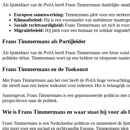
Als lijsttrekker van de PvdA heeft Frans Timmermans duidelijke stan
Europese samenwerking:
Timmermans pleit voor een sterkere 
Klimaatbeleid:
Hij is een voorstander van ambitieuze maatreg
Sociale rechtvaardigheid:
Frans Timmermans zet zich in voor g
Migratiebeleid:
Hij pleit voor een humaan en solidair migratie
Frans Timmermans als Partijleider
Als lijsttrekker van de PvdA heeft Frans Timmermans een frisse wind
politieke debat. Timmermans weet op een heldere en eloquente manier 
Frans Timmermans en de Toekomst
Met Frans Timmermans aan het roer heeft de PvdA hoge verwachtinge
die streeft naar een betere toekomst voor iedereen. Het is belangrijk 
Samengevat, Frans Timmermans is een gepassioneerde politicus met dui
perspectieven naar de politiek.
Wie is Frans Timmermans en waar staat hij voor als 
Frans Timmermans is een Nederlandse politicus en momenteel de lijsttr
zijn inzet voor een sociaal en rechtvaardig Europa. Timmermans pleit 