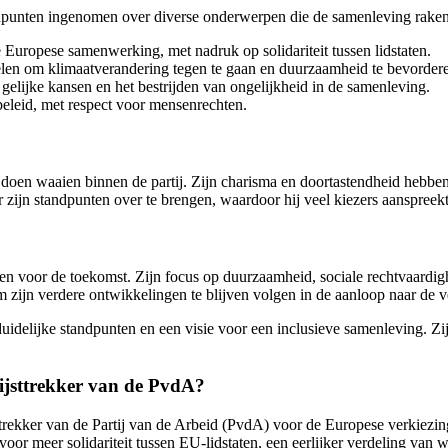
dpunten ingenomen over diverse onderwerpen die de samenleving raken. 
Europese samenwerking, met nadruk op solidariteit tussen lidstaten.
elen om klimaatverandering tegen te gaan en duurzaamheid te bevorder
elijke kansen en het bestrijden van ongelijkheid in de samenleving.
beleid, met respect voor mensenrechten.
 doen waaien binnen de partij. Zijn charisma en doortastendheid hebbe
zijn standpunten over te brengen, waardoor hij veel kiezers aanspreekt
n voor de toekomst. Zijn focus op duurzaamheid, sociale rechtvaard
om zijn verdere ontwikkelingen te blijven volgen in de aanloop naar de 
delijke standpunten en een visie voor een inclusieve samenleving. Zijn 
lijsttrekker van de PvdA?
ekker van de Partij van de Arbeid (PvdA) voor de Europese verkiezingen
voor meer solidariteit tussen EU-lidstaten, een eerlijker verdeling van