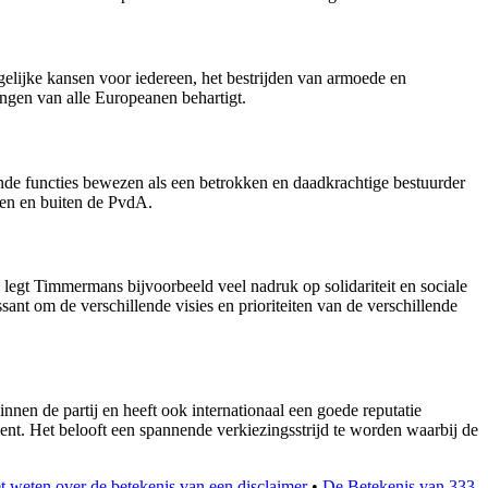
elijke kansen voor iedereen, het bestrijden van armoede en
angen van alle Europeanen behartigt.
nde functies bewezen als een betrokken en daadkrachtige bestuurder
nen en buiten de PvdA.
legt Timmermans bijvoorbeeld veel nadruk op solidariteit en sociale
ant om de verschillende visies en prioriteiten van de verschillende
n de partij en heeft ook internationaal een goede reputatie
nt. Het belooft een spannende verkiezingsstrijd te worden waarbij de
t weten over de betekenis van een disclaimer
•
De Betekenis van 333