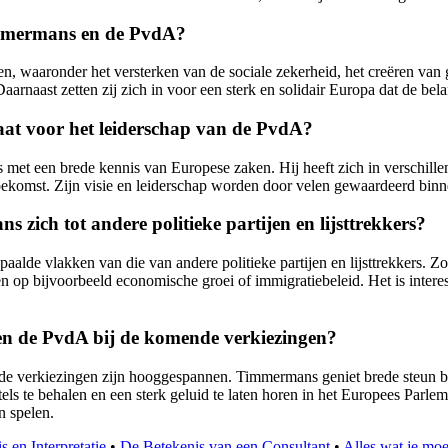
immermans en de PvdA?
 waaronder het versterken van de sociale zekerheid, het creëren van g
arnaast zetten zij zich in voor een sterk en solidair Europa dat de bel
t voor het leiderschap van de PvdA?
 met een brede kennis van Europese zaken. Hij heeft zich in verschille
oekomst. Zijn visie en leiderschap worden door velen gewaardeerd bin
ich tot andere politieke partijen en lijsttrekkers?
de vlakken van die van andere politieke partijen en lijsttrekkers. Zo 
n op bijvoorbeeld economische groei of immigratiebeleid. Het is interess
n de PvdA bij de komende verkiezingen?
erkiezingen zijn hooggespannen. Timmermans geniet brede steun binne
e behalen en een sterk geluid te laten horen in het Europees Parleme
n spelen.
 en Interpretatie
•
De Betekenis van een Consultant
•
Alles wat je moe