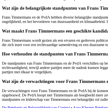
Wat zijn de belangrijkste standpunten van Frans T
Frans Timmermans en de PvdA hebben diverse belangrijke standpunten,
ongelijkheid, en het bevorderen van duurzaamheid en klimaatbeleid. Da
Wat maakt Frans Timmermans een geschikte kandidaa
Frans Timmermans wordt gezien als een ervaren en gedreven politicus
die zich inzet voor een rechtvaardige samenleving en een duurzame t
Hoe verhouden de standpunten van Frans Timmermans z
De standpunten van Frans Timmermans en de PvdA verschillen op bepaal
rechtvaardigheid, terwijl andere partijen meer de nadruk kunnen legge
partijen met elkaar te vergelijken.
Wat zijn de verwachtingen voor Frans Timmermans e
De verwachtingen voor Frans Timmermans en de PvdA bij de komende v
opgebouwd. De PvdA hoopt met Timmermans als boegbeeld meer zetels t
standpunten en leiderschap van Timmermans een belangrijke rol zulle
De Betekenis en Belangrijkheid van Context
•
Aura Kleuren Betekenis