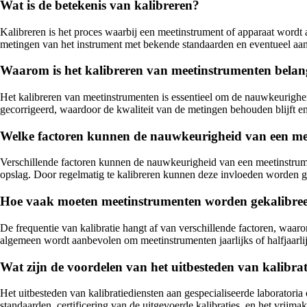
Wat is de betekenis van kalibreren?
Kalibreren is het proces waarbij een meetinstrument of apparaat wordt
metingen van het instrument met bekende standaarden en eventueel aan
Waarom is het kalibreren van meetinstrumenten belan
Het kalibreren van meetinstrumenten is essentieel om de nauwkeurighe
gecorrigeerd, waardoor de kwaliteit van de metingen behouden blijft e
Welke factoren kunnen de nauwkeurigheid van een me
Verschillende factoren kunnen de nauwkeurigheid van een meetinstrumen
opslag. Door regelmatig te kalibreren kunnen deze invloeden worden
Hoe vaak moeten meetinstrumenten worden gekalibre
De frequentie van kalibratie hangt af van verschillende factoren, waaro
algemeen wordt aanbevolen om meetinstrumenten jaarlijks of halfjaarlij
Wat zijn de voordelen van het uitbesteden van kalibrat
Het uitbesteden van kalibratiediensten aan gespecialiseerde laboratoria 
standaarden, certificering van de uitgevoerde kalibraties, en het vri