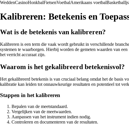
Wedden
Casino
Honkbal
Fietsen
Voetbal
Amerikaans voetbal
Basketbal
Ij
Kalibreren: Betekenis en Toepas
Wat is de betekenis van kalibreren?
Kalibreren is een term die vaak wordt gebruikt in verschillende branc
systemen te waarborgen. Hierbij worden de gemeten waarden van een in
het verricht accuraat zijn.
Waarom is het gekalibreerd betekenisvol?
Het gekalibreerd betekenis is van cruciaal belang omdat het de basis 
kalibratie kan leiden tot onnauwkeurige resultaten en potentieel tot ve
Stappen in het kalibreren
Bepalen van de meetstandaard.
Vergelijken van de meetwaarden.
Aanpassen van het instrument indien nodig.
Controleren en documenteren van de resultaten.