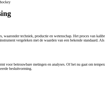
shockey
sing
hes, waaronder techniek, productie en wetenschap. Het proces van kali
strument vergeleken met de waarden van een bekende standaard. Als een
vormt voor betrouwbare metingen en analyses. Of het nu gaat om temper
rkeerde besluitvorming.