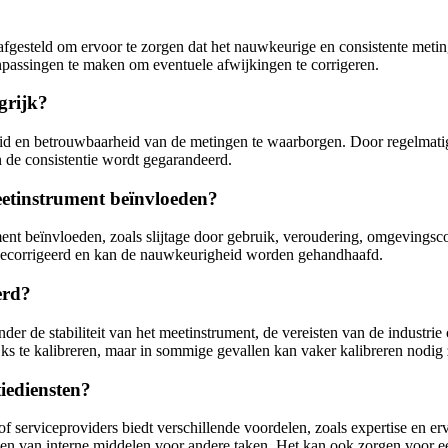
 afgesteld om ervoor te zorgen dat het nauwkeurige en consistente meti
passingen te maken om eventuele afwijkingen te corrigeren.
grijk?
id en betrouwbaarheid van de metingen te waarborgen. Door regelmatig
n de consistentie wordt gegarandeerd.
etinstrument beïnvloeden?
t beïnvloeden, zoals slijtage door gebruik, veroudering, omgevingscond
 gecorrigeerd en kan de nauwkeurigheid worden gehandhaafd.
erd?
nder de stabiliteit van het meetinstrument, de vereisten van de industri
ks te kalibreren, maar in sommige gevallen kan vaker kalibreren nodig 
iediensten?
of serviceproviders biedt verschillende voordelen, zoals expertise en erv
jmaken van interne middelen voor andere taken. Het kan ook zorgen voor