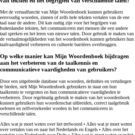
van teksten en het begrijpen van verschillende talen?
Met de vertaalfunctie van Mijn Woordenboek kunnen gebruikers
eenvoudig woorden, zinnen of zelfs hele teksten vertalen van de ene
taal naar de andere. Dit kan nuttig zijn voor het begrijpen van
buitenlandse teksten, het communiceren met mensen die een andere
taal spreken en het leren van nieuwe talen. Door gebruik te maken van
de vertaalmogelijkheden van het woordenboek kunnen gebruikers hun
taalvaardigheid verbeteren en culturele barrières overbruggen.
Op welke manier kan Mijn Woordenboek bijdragen
aan het verbeteren van de taalkennis en
communicatieve vaardigheden van gebruikers?
Door een uitgebreide database van woorden, definities en vertalingen
te bieden, stelt Mijn Woordenboek gebruikers in staat om hun
taalkennis te vergroten en hun communicatieve vaardigheden te
verbeteren. Door regelmatig gebruik te maken van het woordenboek
kunnen gebruikers hun woordenschat uitbreiden, correct taalgebruik
oefenen en zelfverzekerder worden in het communiceren in
verschillende talen.
Alles wat je moet weten over het trefwoord
•
Alles wat je moet weten
over vertalen van en naar het Nederlands en Engels
•
Alles over het
vertalen van Nederlands naar Duits
•
Alles wat je moet weten over het