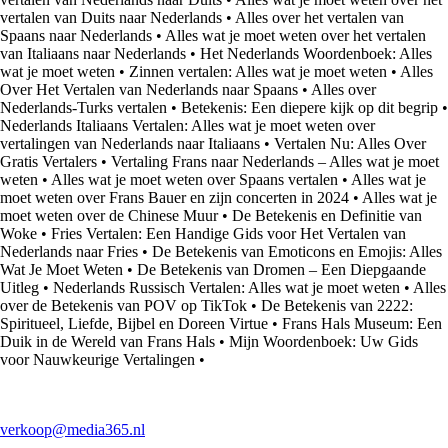
vertalen van Duits naar Nederlands
•
Alles over het vertalen van
Spaans naar Nederlands
•
Alles wat je moet weten over het vertalen
van Italiaans naar Nederlands
•
Het Nederlands Woordenboek: Alles
wat je moet weten
•
Zinnen vertalen: Alles wat je moet weten
•
Alles
Over Het Vertalen van Nederlands naar Spaans
•
Alles over
Nederlands-Turks vertalen
•
Betekenis: Een diepere kijk op dit begrip
•
Nederlands Italiaans Vertalen: Alles wat je moet weten over
vertalingen van Nederlands naar Italiaans
•
Vertalen Nu: Alles Over
Gratis Vertalers
•
Vertaling Frans naar Nederlands – Alles wat je moet
weten
•
Alles wat je moet weten over Spaans vertalen
•
Alles wat je
moet weten over Frans Bauer en zijn concerten in 2024
•
Alles wat je
moet weten over de Chinese Muur
•
De Betekenis en Definitie van
Woke
•
Fries Vertalen: Een Handige Gids voor Het Vertalen van
Nederlands naar Fries
•
De Betekenis van Emoticons en Emojis: Alles
Wat Je Moet Weten
•
De Betekenis van Dromen – Een Diepgaande
Uitleg
•
Nederlands Russisch Vertalen: Alles wat je moet weten
•
Alles
over de Betekenis van POV op TikTok
•
De Betekenis van 2222:
Spiritueel, Liefde, Bijbel en Doreen Virtue
•
Frans Hals Museum: Een
Duik in de Wereld van Frans Hals
•
Mijn Woordenboek: Uw Gids
voor Nauwkeurige Vertalingen
•
verkoop@media365.nl