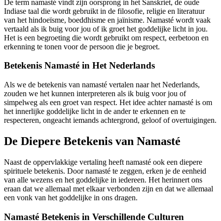
De term namasté vindt zijn oorsprong in het Sanskriet, de oude
Indiase taal die wordt gebruikt in de filosofie, religie en literatuur
van het hindoeïsme, boeddhisme en jaïnisme. Namasté wordt vaak
vertaald als ik buig voor jou of ik groet het goddelijke licht in jou.
Het is een begroeting die wordt gebruikt om respect, eerbetoon en
erkenning te tonen voor de persoon die je begroet.
Betekenis Namasté in Het Nederlands
Als we de betekenis van namasté vertalen naar het Nederlands,
zouden we het kunnen interpreteren als ik buig voor jou of
simpelweg als een groet van respect. Het idee achter namasté is om
het innerlijke goddelijke licht in de ander te erkennen en te
respecteren, ongeacht iemands achtergrond, geloof of overtuigingen.
De Diepere Betekenis van Namasté
Naast de oppervlakkige vertaling heeft namasté ook een diepere
spirituele betekenis. Door namasté te zeggen, erken je de eenheid
van alle wezens en het goddelijke in iedereen. Het herinnert ons
eraan dat we allemaal met elkaar verbonden zijn en dat we allemaal
een vonk van het goddelijke in ons dragen.
Namasté Betekenis in Verschillende Culturen