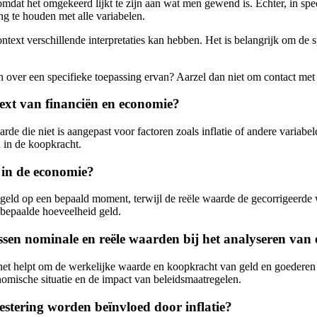
dat het omgekeerd lijkt te zijn aan wat men gewend is. Echter, in spec
g te houden met alle variabelen.
ontext verschillende interpretaties kan hebben. Het is belangrijk om de 
 over een specifieke toepassing ervan? Aarzel dan niet om contact met
text van financiën en economie?
rde die niet is aangepast voor factoren zoals inflatie of andere variab
 in de koopkracht.
 in de economie?
eld op een bepaald moment, terwijl de reële waarde de gecorrigeerde waa
bepaalde hoeveelheid geld.
sen nominale en reële waarden bij het analyseren van
het helpt om de werkelijke waarde en koopkracht van geld en goederen t
omische situatie en de impact van beleidsmaatregelen.
stering worden beïnvloed door inflatie?