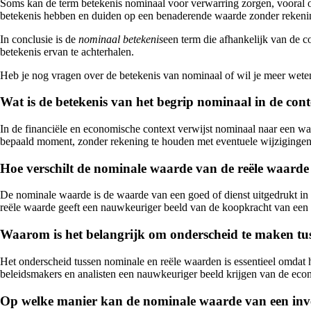
Soms kan de term betekenis nominaal voor verwarring zorgen, vooral om
betekenis hebben en duiden op een benaderende waarde zonder rekenin
In conclusie is de
nominaal betekenis
een term die afhankelijk van de c
betekenis ervan te achterhalen.
Heb je nog vragen over de betekenis van nominaal of wil je meer weten
Wat is de betekenis van het begrip nominaal in de con
In de financiële en economische context verwijst nominaal naar een waa
bepaald moment, zonder rekening te houden met eventuele wijzigingen
Hoe verschilt de nominale waarde van de reële waarde
De nominale waarde is de waarde van een goed of dienst uitgedrukt in g
reële waarde geeft een nauwkeuriger beeld van de koopkracht van een 
Waarom is het belangrijk om onderscheid te maken tus
Het onderscheid tussen nominale en reële waarden is essentieel omdat 
beleidsmakers en analisten een nauwkeuriger beeld krijgen van de econ
Op welke manier kan de nominale waarde van een inve