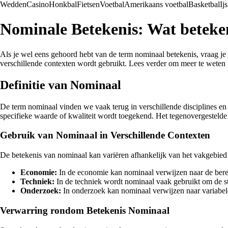
Wedden
Casino
Honkbal
Fietsen
Voetbal
Amerikaans voetbal
Basketbal
Ij
Nominale Betekenis: Wat beteke
Als je wel eens gehoord hebt van de term nominaal betekenis, vraag je je
verschillende contexten wordt gebruikt. Lees verder om meer te weten
Definitie van Nominaal
De term nominaal vinden we vaak terug in verschillende disciplines en
specifieke waarde of kwaliteit wordt toegekend. Het tegenovergestelde v
Gebruik van Nominaal in Verschillende Contexten
De betekenis van nominaal kan variëren afhankelijk van het vakgebied
Economie:
In de economie kan nominaal verwijzen naar de berek
Techniek:
In de techniek wordt nominaal vaak gebruikt om de st
Onderzoek:
In onderzoek kan nominaal verwijzen naar variabel
Verwarring rondom Betekenis Nominaal