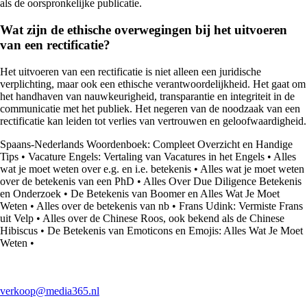
als de oorspronkelijke publicatie.
Wat zijn de ethische overwegingen bij het uitvoeren
van een rectificatie?
Het uitvoeren van een rectificatie is niet alleen een juridische
verplichting, maar ook een ethische verantwoordelijkheid. Het gaat om
het handhaven van nauwkeurigheid, transparantie en integriteit in de
communicatie met het publiek. Het negeren van de noodzaak van een
rectificatie kan leiden tot verlies van vertrouwen en geloofwaardigheid.
Spaans-Nederlands Woordenboek: Compleet Overzicht en Handige
Tips
•
Vacature Engels: Vertaling van Vacatures in het Engels
•
Alles
wat je moet weten over e.g. en i.e. betekenis
•
Alles wat je moet weten
over de betekenis van een PhD
•
Alles Over Due Diligence Betekenis
en Onderzoek
•
De Betekenis van Boomer en Alles Wat Je Moet
Weten
•
Alles over de betekenis van nb
•
Frans Udink: Vermiste Frans
uit Velp
•
Alles over de Chinese Roos, ook bekend als de Chinese
Hibiscus
•
De Betekenis van Emoticons en Emojis: Alles Wat Je Moet
Weten
•
verkoop@media365.nl