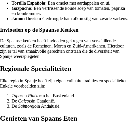
Tortilla Española:
Een omelet met aardappelen en ui.
Gazpacho:
Een verfrissende koude soep van tomaten, paprika
en komkommer.
Jamon Iberico:
Gedroogde ham afkomstig van zwarte varkens.
Invloeden op de Spaanse Keuken
De Spaanse keuken heeft invloeden gekregen van verschillende
culturen, zoals de Romeinen, Moren en Zuid-Amerikanen. Hierdoor
zijn er tal van smaakvolle gerechten ontstaan die de diversiteit van
Spanje weerspiegelen.
Regionale Specialiteiten
Elke regio in Spanje heeft zijn eigen culinaire tradities en specialiteiten.
Enkele voorbeelden zijn:
Tapas
en
Pintxos
in het Baskenland.
De
Calçots
in Catalonië.
De
Salmorejo
in Andalusië.
Genieten van Spaans Eten