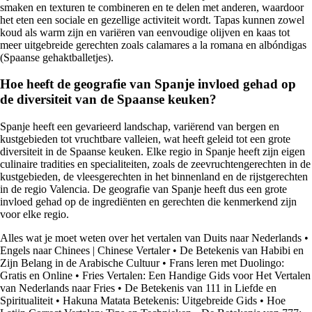
smaken en texturen te combineren en te delen met anderen, waardoor
het eten een sociale en gezellige activiteit wordt. Tapas kunnen zowel
koud als warm zijn en variëren van eenvoudige olijven en kaas tot
meer uitgebreide gerechten zoals calamares a la romana en albóndigas
(Spaanse gehaktballetjes).
Hoe heeft de geografie van Spanje invloed gehad op
de diversiteit van de Spaanse keuken?
Spanje heeft een gevarieerd landschap, variërend van bergen en
kustgebieden tot vruchtbare valleien, wat heeft geleid tot een grote
diversiteit in de Spaanse keuken. Elke regio in Spanje heeft zijn eigen
culinaire tradities en specialiteiten, zoals de zeevruchtengerechten in de
kustgebieden, de vleesgerechten in het binnenland en de rijstgerechten
in de regio Valencia. De geografie van Spanje heeft dus een grote
invloed gehad op de ingrediënten en gerechten die kenmerkend zijn
voor elke regio.
Alles wat je moet weten over het vertalen van Duits naar Nederlands
•
Engels naar Chinees | Chinese Vertaler
•
De Betekenis van Habibi en
Zijn Belang in de Arabische Cultuur
•
Frans leren met Duolingo:
Gratis en Online
•
Fries Vertalen: Een Handige Gids voor Het Vertalen
van Nederlands naar Fries
•
De Betekenis van 111 in Liefde en
Spiritualiteit
•
Hakuna Matata Betekenis: Uitgebreide Gids
•
Hoe