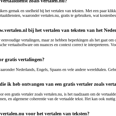
vertaaldienst zoals vertalen.nu?
uikers gemak en snelheid bij het vertalen van teksten. Met een paar kli
ertaaldiensten, waaronder vertalen.nu, gratis te gebruiken, wat kostenbe
w.vertalen.nl bij het vertalen van teksten van het Nede
or eenvoudige vertalingen, maar ze hebben beperkingen als het gaat om
e vertaalsoftware om nuances en context correct te interpreteren. Voo
r gratis vertalingen?
n, waaronder Nederlands, Engels, Spaans en vele andere wereldtalen. Geb
die ik heb ontvangen van een gratis vertaler zoals vert
r een gratis vertaler zoals vertalen.nu, is het raadzaam om de vertaalde
nnen, en algemene coherentie van de vertaalde tekst. Het kan ook nuttig 
s vertalen.nu voor het vertalen van teksten?