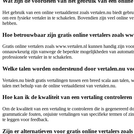
Wat zijn de voordelen van het gebruik van een online 
Het gebruik van een online vertaaldienst zoals vertalen.nu biedt gebr
om een fysieke vertaler in te schakelen. Bovendien zijn veel online v
hebben.
Hoe betrouwbaar zijn gratis online vertalers zoals ww
Gratis online vertalers zoals www.vertalen.nl kunnen handig zijn vo
onnauwkeurig zijn vanwege de beperkte mogelijkheden van automatisch
professionele vertaler in te schakelen.
Welke talen worden ondersteund door vertalen.nu voo
Vertalen.nu biedt gratis vertalingen tussen een breed scala aan tale
talen met behulp van de online vertaaldienst van vertalen.nu.
Hoe kan ik de kwaliteit van een vertaling controleren 
Om de kwaliteit van een vertaling te controleren die is gegenereerd doo
grammaticale fouten, onjuiste vertalingen van specifieke termen of zi
te leggen voor feedback.
Zijn er alternatieven voor gratis online vertalers zoal