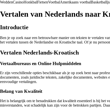
Wedden
Casino
Honkbal
Fietsen
Voetbal
Amerikaans voetbal
Basketbal
Ij
Vertalen van Nederlands naar Kr
Introductie
Ben je op zoek naar een betrouwbare manier om teksten te vertalen van 
het vertalen tussen de Nederlandse en Kroatische taal. Of je nu persoon
Vertalen Nederlands-Kroatisch
Vertaalbureaus en Online Hulpmiddelen
Er zijn verschillende opties beschikbaar als je op zoek bent naar pro
documenten, zoals juridische teksten, zakelijke documenten, websites e
eenvoudige vertalingen.
Belang van Kwaliteit
Het is belangrijk om te benadrukken dat kwaliteit essentieel is bij het
misverstanden, wat schadelijk kan zijn voor de betrokken partijen. Daa