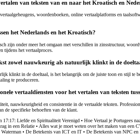
rtalen van teksten van en naar het Kroatisch en Nede
ertaalgeheugens, woordenboeken, online vertaalplatforms en taalsoftwar
ussen het Nederlands en het Kroatisch?
isch zijn onder meer het omgaan met verschillen in zinsstructuur, woor
 tijdens het vertaalproces.
kst zowel nauwkeurig als natuurlijk klinkt in de doelta
ijk klinkt in de doeltaal, is het belangrijk om de juiste toon en stijl 
aling te produceren.
onele vertaaldiensten voor het vertalen van teksten tu
iteit, nauwkeurigheid en consistentie in de vertaalde teksten. Professi
n de specifieke behoeften van de klant.
17:17: Liefde en Spiritualiteit Verenigd
•
Hoe Vertaal je Portugees na
ag in een Relatie
•
Alles wat je moet weten over het maken van een C
n Waterman
•
De Betekenis van ICT en IT
•
De Betekenis van NPC en 