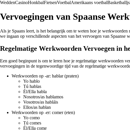
Wedden
Casino
Honkbal
Fietsen
Voetbal
Amerikaans voetbal
Basketbal
Ij
Vervoegingen van Spaanse Wer
Als je Spaans leert, is het belangrijk om te weten hoe je werkwoorden 
we ingaan op verschillende aspecten van het vervoegen van Spaanse 
Regelmatige Werkwoorden Vervoegen in he
Een goed beginpunt is om te leren hoe je regelmatige werkwoorden ver
vervoegingen in de tegenwoordige tijd van de regelmatige werkwoorden 
Werkwoorden op -ar: hablar (praten)
Yo hablo
Tú hablas
Él/Ella habla
Nosotros/as hablamos
Vosotros/as habláis
Ellos/as hablan
Werkwoorden op -er: comer (eten)
Yo como
Tú comes
Él/Ella come