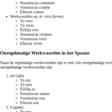
Nosotros/as comemos
Vosotros/as coméis
Ellos/as comen
Werkwoorden op -ir: vivir (leven)
Yo vivo
Tú vives
Él/Ella vive
Nosotros/as vivimos
Vosotros/as vivís
Ellos/as viven
Onregelmatige Werkwoorden in het Spaans
Naast de regelmatige werkwoorden zijn er ook vele onregelmatige we
onregelmatige werkwoorden zijn:
ser (zijn)
Yo soy
Tú eres
Él/Ella es
Nosotros/as somos
Vosotros/as sois
Ellos/as son
ir (gaan)
Yo voy