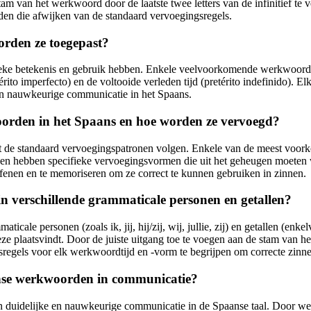
am van het werkwoord door de laatste twee letters van de infinitief te v
en die afwijken van de standaard vervoegingsregels.
orden ze toegepast?
ieke betekenis en gebruik hebben. Enkele veelvoorkomende werkwoordtijd
rito imperfecto) en de voltooide verleden tijd (pretérito indefinido). Elke
 een nauwkeurige communicatie in het Spaans.
orden in het Spaans en hoe worden ze vervoegd?
t de standaard vervoegingspatronen volgen. Enkele van de meest voorko
rden hebben specifieke vervoegingsvormen die uit het geheugen moeten 
enen en te memoriseren om ze correct te kunnen gebruiken in zinnen.
verschillende grammaticale personen en getallen?
e personen (zoals ik, jij, hij/zij, wij, jullie, zij) en getallen (enke
eze plaatsvindt. Door de juiste uitgang toe te voegen aan de stam va
gsregels voor elk werkwoordtijd en -vorm te begrijpen om correcte zinn
anse werkwoorden in communicatie?
 duidelijke en nauwkeurige communicatie in de Spaanse taal. Door wer