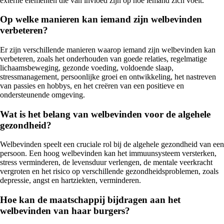
externe elementen die van invloed zijn op hoe iemand zich voelt.
Op welke manieren kan iemand zijn welbevinden
verbeteren?
Er zijn verschillende manieren waarop iemand zijn welbevinden kan
verbeteren, zoals het onderhouden van goede relaties, regelmatige
lichaamsbeweging, gezonde voeding, voldoende slaap,
stressmanagement, persoonlijke groei en ontwikkeling, het nastreven
van passies en hobbys, en het creëren van een positieve en
ondersteunende omgeving.
Wat is het belang van welbevinden voor de algehele
gezondheid?
Welbevinden speelt een cruciale rol bij de algehele gezondheid van een
persoon. Een hoog welbevinden kan het immuunsysteem versterken,
stress verminderen, de levensduur verlengen, de mentale veerkracht
vergroten en het risico op verschillende gezondheidsproblemen, zoals
depressie, angst en hartziekten, verminderen.
Hoe kan de maatschappij bijdragen aan het
welbevinden van haar burgers?