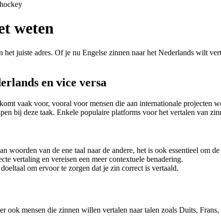
shockey
et weten
n het juiste adres. Of je nu Engelse zinnen naar het Nederlands wilt ver
erlands en vice versa
komt vaak voor, vooral voor mensen die aan internationale projecten we
lpen bij deze taak. Enkele populaire platforms voor het vertalen van z
 van woorden van de ene taal naar de andere, het is ook essentieel om de 
ecte vertaling en vereisen een meer contextuele benadering.
eltaal om ervoor te zorgen dat je zin correct is vertaald.
er ook mensen die zinnen willen vertalen naar talen zoals Duits, Frans,