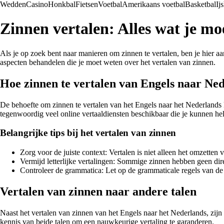
Wedden
Casino
Honkbal
Fietsen
Voetbal
Amerikaans voetbal
Basketbal
Ij
Zinnen vertalen: Alles wat je mo
Als je op zoek bent naar manieren om zinnen te vertalen, ben je hier aa
aspecten behandelen die je moet weten over het vertalen van zinnen.
Hoe zinnen te vertalen van Engels naar Ned
De behoefte om zinnen te vertalen van het Engels naar het Nederlands 
tegenwoordig veel online vertaaldiensten beschikbaar die je kunnen he
Belangrijke tips bij het vertalen van zinnen
Zorg voor de juiste context: Vertalen is niet alleen het omzetten
Vermijd letterlijke vertalingen: Sommige zinnen hebben geen dir
Controleer de grammatica: Let op de grammaticale regels van de do
Vertalen van zinnen naar andere talen
Naast het vertalen van zinnen van het Engels naar het Nederlands, zijn 
kennis van beide talen om een nauwkeurige vertaling te garanderen.