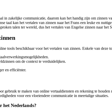
aal in zakelijke communicatie, daarom kan het handig zijn om zinnen va
se taal kan het vertalen van zinnen naar het Frans een leuke en nuttige
roken talen ter wereld, dus het vertalen van Engelse zinnen naar het S
zinnen
ne tools beschikbaar voor het vertalen van zinnen. Enkele van deze too
 taalverwerkingsmogelijkheden.
ldzinnen om de context te verduidelijken.
r en efficiënter.
or gebruik te maken van online vertaaldiensten en rekening te houden 
aardigheden voor een vloeiendere communicatie in meertalige situaties.
ar het Nederlands?